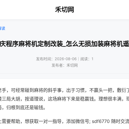
禾切网
解读
重庆程序麻将机定制改装_怎么无损加装麻将机遥
发布时间：2026-08-06｜阅读：1
发布者：禾切网
老手，可经常碰到麻将的斜乎事，出于习惯，不赢头一把，敷衍
摸三局大胡，按道理说，这场麻将下来是稳赢钱。理想很丰满，
局，归根到底还是输钱。
需要帮助，想获取一对一指导，添加微信号; sdf6770 随时交流