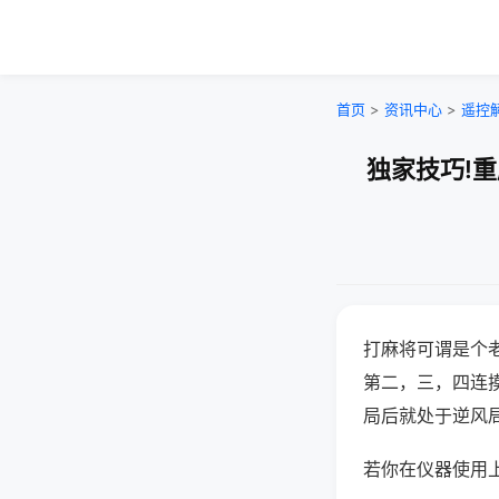
首页
>
资讯中心
>
遥控
独家技巧!
打麻将可谓是个
第二，三，四连
局后就处于逆风
若你在仪器使用上