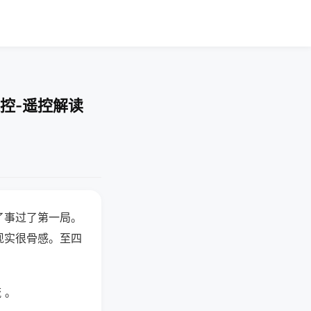
控-遥控解读
了事过了第一局。
现实很骨感。至四
 。