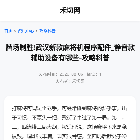
禾切网
首页
>
资讯中心
>
攻略科普
牌场制胜!武汉新款麻将机程序配件_静音款
辅助设备有哪些-攻略科普
发布时间：2026-08-06｜阅读：1
发布者：禾切网
打麻将可谓是个老手，可经常碰到麻将的斜乎事，出
于习惯，不赢头一把，敷衍了事过了第一局。第二，
三，四连摸三局大胡，按道理说，这场麻将下来是稳
赢钱。理想很丰满，现实很骨感。至四局后就处于逆