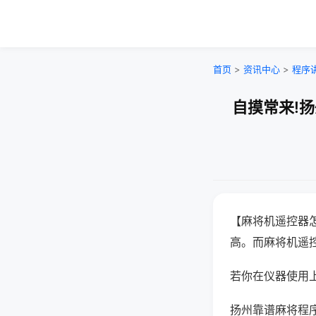
首页
>
资讯中心
>
程序
自摸常来!
【麻将机遥控器
高。而麻将机遥
若你在仪器使用上
扬州靠谱麻将程