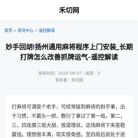
禾切网
首页
>
资讯中心
>
遥控解读
妙手回胡!扬州通用麻将程序上门安装_长期
打牌怎么改善抓牌运气-遥控解读
发布时间：2026-08-07｜阅读：3
发布者：禾切网
打麻将可谓是个老手，可经常碰到麻将的斜乎事，出
于习惯，不赢头一把，敷衍了事过了第一局。第二，
三，四连摸三局大胡，按道理说，这场麻将下来是稳
赢钱。理想很丰满，现实很骨感。至四局后就处于逆