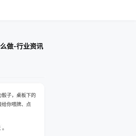
么做-行业资讯
力骰子，桌板下的
接给你喂牌、点
 。