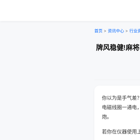
首页
>
资讯中心
>
行业
牌风稳健!麻
你以为是手气差
电磁线圈一通电
炮。
若你在仪器使用上