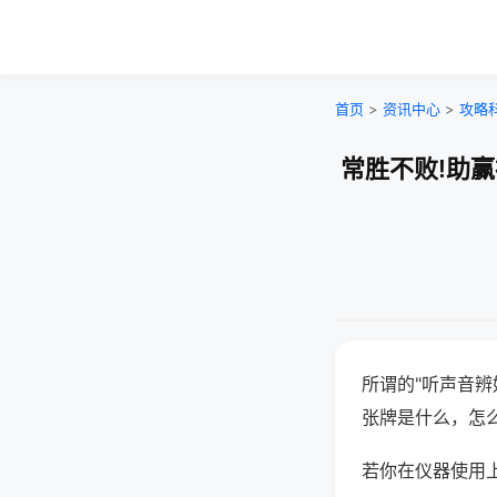
首页
>
资讯中心
>
攻略
常胜不败!助
所谓的"听声音辨
张牌是什么，怎
若你在仪器使用上