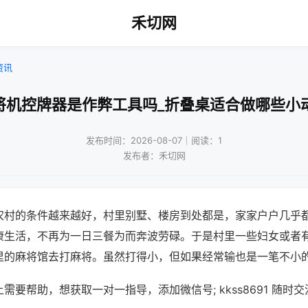
禾切网
资讯
将机控牌器是作弊工具吗_折叠桌适合做哪些小
发布时间：2026-08-07｜阅读：1
发布者：禾切网
农村的条件越来越好，村里别墅、楼房到处都是，家家户户几乎
康生活，不再为一日三餐为而奔波劳碌。于是村里一些妇女或者
里的麻将馆去打麻将。虽然打得小，但如果经常输也是一笔不小
需要帮助，想获取一对一指导，添加微信号; kkss8691 随时交