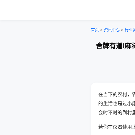
首页
>
资讯中心
>
行业
舍牌有道!麻
在当下的农村，
的生活也是过小
会时不时的到村
若你在仪器使用上