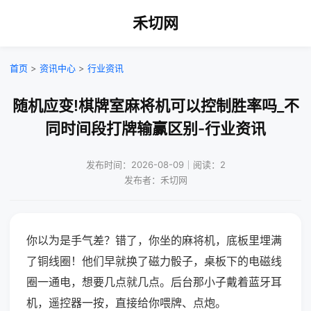
禾切网
首页
>
资讯中心
>
行业资讯
随机应变!棋牌室麻将机可以控制胜率吗_不
同时间段打牌输赢区别-行业资讯
发布时间：2026-08-09｜阅读：2
发布者：禾切网
你以为是手气差？错了，你坐的麻将机，底板里埋满
了铜线圈！他们早就换了磁力骰子，桌板下的电磁线
圈一通电，想要几点就几点。后台那小子戴着蓝牙耳
机，遥控器一按，直接给你喂牌、点炮。