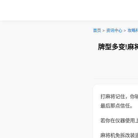
首页
>
资讯中心
>
攻略
牌型多变!麻
打麻将记住，你
最后那点信任。
若你在仪器使用上
麻将机免拆改装